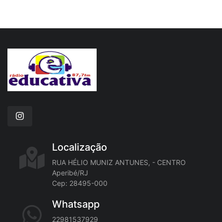
Localização
RUA HÉLIO MUNIZ ANTUNES, - CENTRO
Aperibé/RJ
Cep: 28495-000
Whatsapp
22981537929