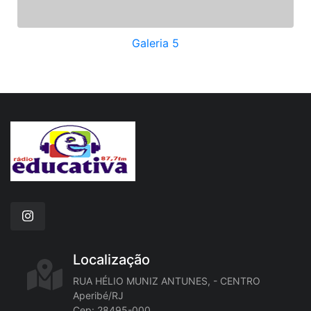
Galeria 5
Localização
RUA HÉLIO MUNIZ ANTUNES, - CENTRO
Aperibé/RJ
Cep: 28495-000